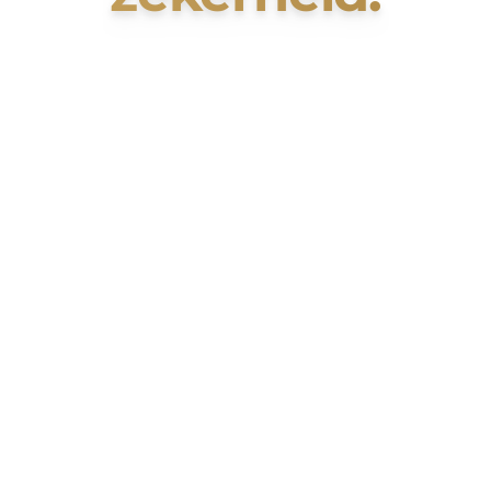
Wij kopen uw vastgoed direct zelf aan.
Ontvang een vrijblijvend bod zonder
commissie, zonder gedoe en met 100%
zekerheid.