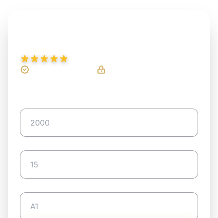
Start hier uw vrijblijvende
aanvraag:
4.9/5
op Google
20+ Jaar
Ervaring
100%
Veilige Verkoop
POSTCODE
HUISNUMMER
BUSNUMMER (OPTIONEEL)